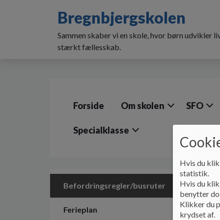
G
Bregnbjergskolen
å
t
Sammen skaber vi en skole, hvor børn udvikler liv
i
l
stærkt fællesskab.
h
o
v
e
d
Forside
Om skolen
SFO
i
n
d
Specialklasse
Cookie
h
o
l
Hvis du klik
d
statistik.
e
Hvis du klik
Befordringsregler/busruter
t
benytter dog
Klikker du p
Ferieplan
krydset af.