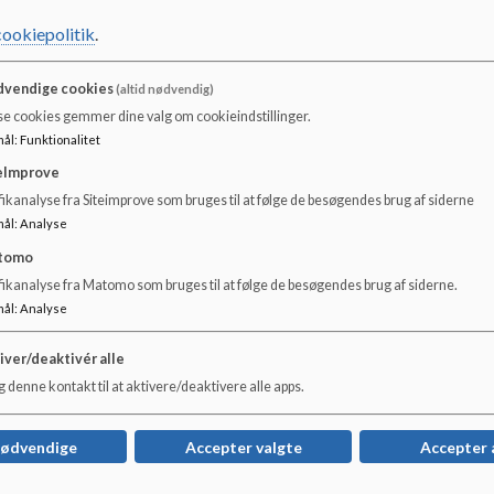
cookiepolitik
.
Her kan du læse mere omkring skolebusserne og hvornår de
https://www.haderslev.dk/service/skole-og-uddann
vendige cookies
(altid nødvendig)
se cookies gemmer dine valg om cookieindstillinger.
mål
:
Funktionalitet
eImprove
ikanalyse fra Siteimprove som bruges til at følge de besøgendes brug af siderne
mål
:
Analyse
tomo
fikanalyse fra Matomo som bruges til at følge de besøgendes brug af siderne.
mål
:
Analyse
iver/deaktivér alle
 denne kontakt til at aktivere/deaktivere alle apps.
nødvendige
Accepter valgte
Accepter 