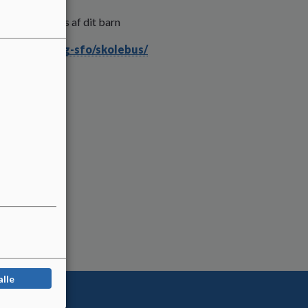
 kan benyttes af dit barn
else/skole-og-sfo/skolebus/
alle