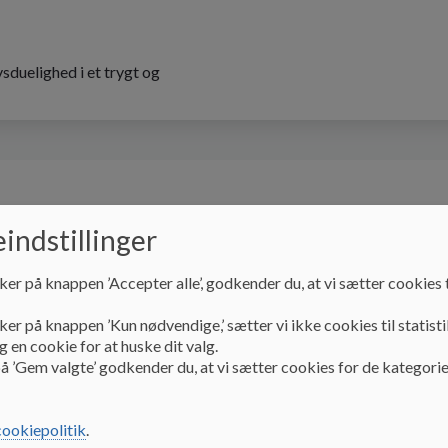
sduelighed i et trygt og
Skolebestyrelsen
Praktisk info
Kontakt
indstillinger
ker på knappen ’Accepter alle’, godkender du, at vi sætter cookies t
ker på knappen ’Kun nødvendige,’ sætter vi ikke cookies til statisti
 en cookie for at huske dit valg.
å ’Gem valgte’ godkender du, at vi sætter cookies for de kategorie
 historie
cookiepolitik
.