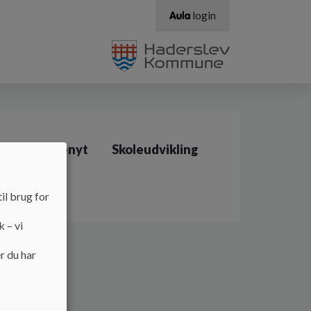
login
Forældrenyt
Skoleudvikling
il brug for
k – vi
r du har