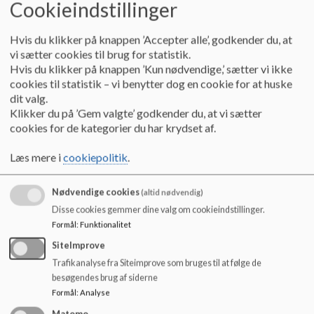
Cookieindstillinger
o
l
d
Hvis du klikker på knappen ’Accepter alle’, godkender du, at
e
vi sætter cookies til brug for statistik.
t
Hvis du klikker på knappen ’Kun nødvendige,’ sætter vi ikke
cookies til statistik – vi benytter dog en cookie for at huske
Skoleleder, Anette Staub kan kontaktes på 74343202 og
dit valg.
mobil nr. 21266149
Klikker du på ’Gem valgte’ godkender du, at vi sætter
cookies for de kategorier du har krydset af.
Læs mere i
cookiepolitik
.
Nødvendige cookies
(altid nødvendig)
Disse cookies gemmer dine valg om cookieindstillinger.
Formål
:
Funktionalitet
SiteImprove
Souschef og afdelingsleder for børneuniverset og SFO, Teddy
Trafikanalyse fra Siteimprove som bruges til at følge de
Lykke Bisgaard kan kontaktes på 74343201
besøgendes brug af siderne
Formål
:
Analyse