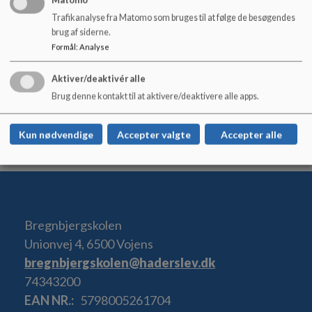
Matomo
Trafikanalyse fra Matomo som bruges til at følge de besøgendes
brug af siderne.
Formål
:
Analyse
Afdelingsleder for specialklasserækken, Tine Autzen
Erhardsen kan kontaktes på 22111370
Aktiver/deaktivér alle
Brug denne kontakt til at aktivere/deaktivere alle apps.
Kun nødvendige
Accepter valgte
Accepter alle
Afdelingsleder for junioruniverset, er pt. Anette Staub som
kan kontaktes på ovenstående telefonnumre.
Bregnbjergskolen
Unionvej 4, 6500 Vojens
bregnbjergskolen@haderslev.dk
74343200
EAN NR.
5798005261704