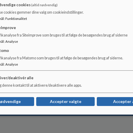
vendige cookies
(altid nødvendig)
økonomisk friplads
her
se cookies gemmer dine valg om cookieindstillinger.
mål
:
Funktionalitet
eImprove
ikanalyse fra Siteimprove som bruges til at følge de besøgendes brug af siderne
mål
:
Analyse
tomo
fikanalyse fra Matomo som bruges til at følge de besøgendes brug af siderne.
mål
:
Analyse
iver/deaktivér alle
 denne kontakt til at aktivere/deaktivere alle apps.
nødvendige
Accepter valgte
Accepter 