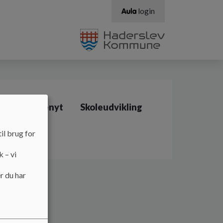
login
Forældrenyt
Skoleudvikling
il brug for
k – vi
r du har