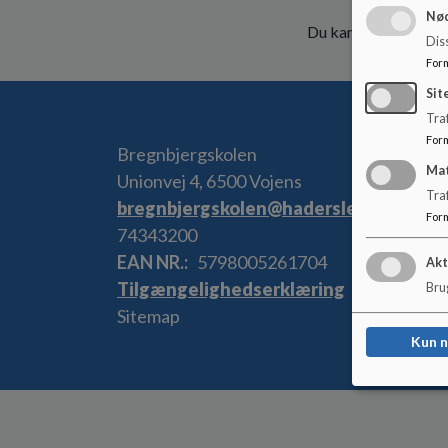
Nød
Du kan se mere om 
Dis
For
Sit
Traf
For
Bregnbjergskolen
Ma
Unionvej 4, 6500 Vojens
Tra
bregnbjergskolen@haderslev.dk
For
74343200
EAN NR.
5798005261704
Akt
Tilgængelighedserklæring
Brug
Sitemap
Kun 