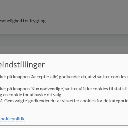
sduelighed i et trygt og
Skolebestyrelsen
Praktisk info
Kontakt
indstillinger
ker på knappen ’Accepter alle’, godkender du, at vi sætter cookies t
ker på knappen ’Kun nødvendige,’ sætter vi ikke cookies til statisti
 en cookie for at huske dit valg.
å ’Gem valgte’ godkender du, at vi sætter cookies for de kategorie
sk friplads
cookiepolitik
.